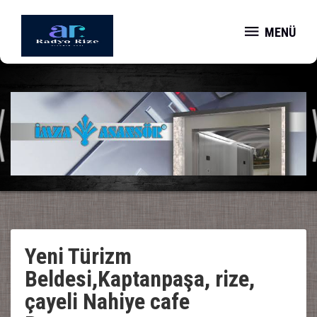
MENÜ
Yeni Türizm
Beldesi,Kaptanpaşa, rize,
çayeli Nahiye cafe