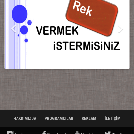
betci
betci
hiltonbet
betci
hiltonbet
betbox
betbox
hiltonbet
elexbet
tulipbet
betci
porn watch
elexbet
tulipbet
elexbet
betci
betci
elexbet giriş
tulipbet giriş
elexbet
hiltonbet
betbox
tulipbet
betci
hiltonbet
hiltonbet
betbox
hiltonbet
filmmodu
hiltonbet
betbox
hiltonbet
betbox
adult video
betci
betbox
elexbet
porno
betbox
tulipbet
porno
child porn
betbox
tulipbet
betbox
tulipbet
elexbet
tulipbet
betci
porno
porno
adult video
porn
tulipbet
hiltonbet
betbox
hiltonbet
hiltonbet
hiltonbet giriş
elexbet
elexbet giriş
tulipbet
betbox
betbox giriş
hiltonbet
tulipbet giriş
hiltonbet
pulibet
hiltonbet
betci giriş
dizi izle
dizipal
porno
elexbet
betci
betci
betci
hiltonbet giriş
elexbet giriş
tulipbet
HAKKIMIZDA
PROGRAMCILAR
REKLAM
İLETİŞİM